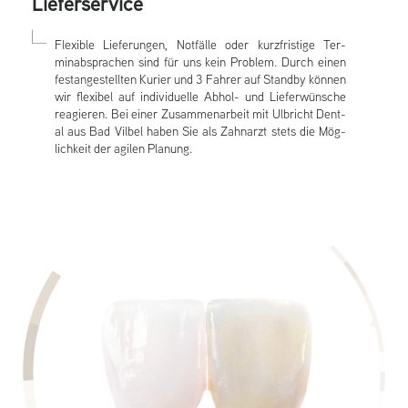
Li­efer­service
Flexib­le Li­eferung­en, Notfälle oder kurzfris­tige Ter­
minabsprach­en sind für uns kein Pro­blem. Durch einen
fes­tanges­tellt­en Kuri­er und 3 Fahr­er auf Standby können
wir flexibel auf in­dividuel­le Abhol- und Li­efer­wünsche
rea­gier­en. Bei einer Zusam­menar­beit mit Ulbricht De­nt­
al aus Bad Vil­bel haben Sie als Zah­narzt stets die Mög­
lichkeit der agil­en Planung.