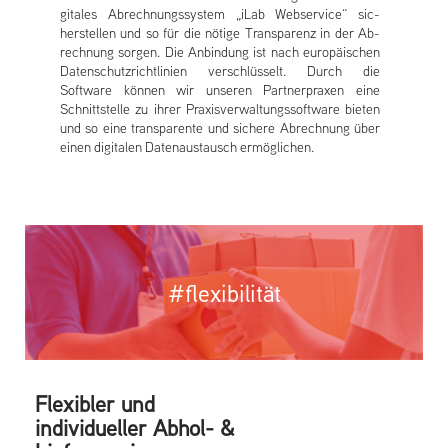
gitales Ab­rechnungssys­tem „iLab Web­service“ sic­
herstell­en und so für die nötige Trans­parenz in der Ab­
rechnung sorg­en. Die An­bin­dung ist nach europäisch­en
Datenschutzrichtlini­en verschlüs­selt. Durch die
Software können wir un­ser­en Partnerprax­en eine
Schnittstel­le zu ihrer Praxis­verwal­tungssoftware bi­et­en
und so eine trans­paren­te und sic­here Ab­rechnung über
einen di­gital­en Datenaus­tausch er­möglich­en.
#flexibilität
Flexibl­er und
in­dividuell­er Abhol- &