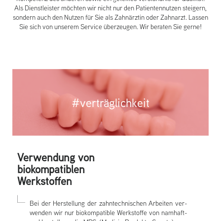
Als Dienstleister möchten wir nicht nur den Patientennutzen steigern,
sondern auch den Nutzen für Sie als Zahnärztin oder Zahnarzt. Lassen
Sie sich von unserem Service überzeugen. Wir beraten Sie gerne!
#vert­räg­lichkeit
Ver­wendung von
bi­okom­patibl­en
Werkstoff­en
Bei der Herstel­lung der zahntechnisch­en Ar­beit­en ver­
wend­en wir nur bi­okom­patib­le Werkstof­fe von nam­haft­