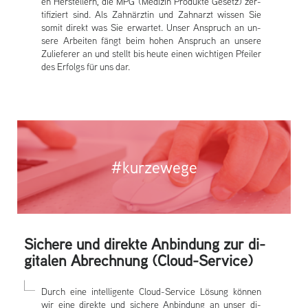
en Herstel­lern, die MPG (Medizin Pro­duk­te Gesetz) zer­
tifiziert sind. Als Zahnärztin und Zah­narzt wiss­en Sie
somit di­rekt was Sie er­wartet. Unser An­spruch an un­
sere Ar­beit­en fängt beim hohen An­spruch an un­sere
Zuliefer­er an und stellt bis heute einen wichtig­en Pfeil­er
des Er­folgs für uns dar.
#kur­zewege
Sic­here und di­rek­te An­bin­dung zur di­
gital­en Ab­rechnung (Cloud-Service)
Durch eine in­tel­ligen­te Cloud-Service Lösung können
wir eine di­rek­te und sic­here An­bin­dung an unser di­