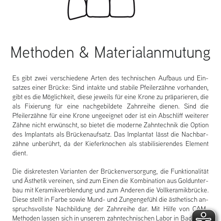
Methoden & Materialanmutung
Es gibt zwei verschiedene Arten des tech­nisch­en Auf­baus und Ein­
satzes einer Brücke: Sind in­tak­te und stabile Pfeiler­zähne vor­hand­en,
gibt es die Mög­lichkeit, diese jeweils für eine Krone zu präparier­en, die
als Fixierung für eine nachgebil­dete Zahnreihe di­en­en. Sind die
Pfeiler­zähne für eine Krone un­geeig­net oder ist ein Ab­schliff weiter­er
Zähne nicht erwünscht, so bi­etet die moder­ne Zahntechnik die Opt­ion
des Im­plan­tats als Brüc­kenauf­satz. Das Im­plan­tat lässt die Nachbar­
zähne unberührt, da der Kieferknoch­en als stabilisieren­des Ele­ment
dient.
Die dis­kretest­en Variant­en der Brüc­kenver­sorgung, die Funktionalität
und Ästhetik verein­en, sind zum Einen die Kom­bina­tion aus Gol­dunter­
bau mit Keramik­verblen­dung und zum An­der­en die Vollkeramikbrüc­ke.
Diese stellt in Farbe sowie Mund- und Zun­gengefühl die ästhetisch an­
spruchsvollste Nachbil­dung der Zahnreihe dar. Mit Hilfe von CAM-
Methoden lass­en sich in un­serem zahntechnisch­en Labor in Bad Vil­bel