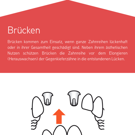
Brücken
Brücken kommen zum Einsatz, wenn ganze Zahnreihen lückenhaft
oder in ihrer Gesamtheit geschädigt sind. Neben ihrem ästhetischen
Nutzen schützen Brücken die Zahnreihe vor dem Elongieren
(Herauswachsen) der Gegenkieferzähne in die entstandenen Lücken.